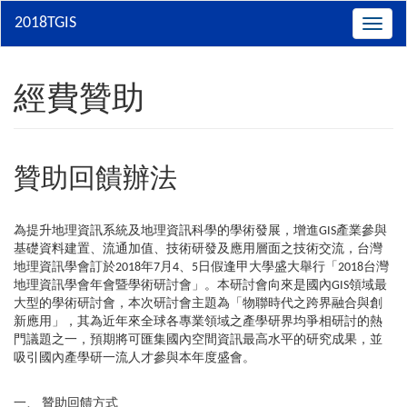
Toggle
naviga
經費贊助
贊助回饋辦法
為提升地理資訊系統及地理資訊科學的學術發展，增進GIS產業參與
基礎資料建置、流通加值、技術研發及應用層面之技術交流，台灣
地理資訊學會訂於2018年7月4、5日假逢甲大學盛大舉行「2018台灣
地理資訊學會年會暨學術研討會」。本研討會向來是國內GIS領域最
大型的學術研討會，本次研討會主題為「物聯時代之跨界融合與創
新應用」，其為近年來全球各專業領域之產學研界均爭相研討的熱
門議題之一，預期將可匯集國內空間資訊最高水平的研究成果，並
吸引國內產學研一流人才參與本年度盛會。
一、 贊助回饋方式