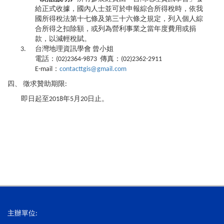
給正式收據，國內人士並可於申報綜合所得稅時，依我
國所得稅法第十七條及第三十六條之規定，列入個人綜
合所得之扣除額，或列為營利事業之當年度費用或捐
款，以減輕稅賦。
台灣地理資訊學會 曾小姐
電話：(02)2364-9873 傳真：(02)2362-2911
E-mail：
contacttgis@gmail.com
四、 徵求贊助期限:
即日起至2018年5月20日止。
主辦單位: