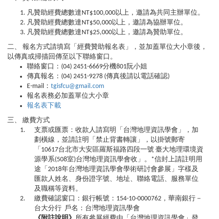
凡贊助經費總數達NT$100,000以上，邀請為共同主辦單位。
凡贊助經費總數達NT$50,000以上，邀請為協辦單位。
凡贊助經費總數達NT$25,000以上，邀請為贊助單位。
二、 報名方式請填寫「經費贊助報名表」，並加蓋單位大小章後，
以傳真或掃描回傳至以下聯絡窗口。
聯絡窗口：(04) 2451-6669分機801阮小姐
傳真報名：(04) 2451-9278 (傳真後請以電話確認)
E-mail：
tgisfcu@gmail.com
報名表務必加蓋單位大小章
報名表下載
三、 繳費方式
支票或匯票：收款人請寫明「台灣地理資訊學會」，加
劃橫線，並請註明「禁止背書轉讓」，以掛號郵寄
「10617台北市大安區羅斯福路四段一號 臺大地理環境資
源學系(508室)台灣地理資訊學會收」。*信封上請註明用
途「2018年台灣地理資訊學會學術研討會參展」字樣及
匯款人姓名、身份證字號、地址、聯絡電話、服務單位
及職稱等資料。
繳費確認窗口：銀行帳號：154-10-0000762，華南銀行－
台大分行 戶名：台灣地理資訊學會
《附註說明》
所有參展經費由「台灣地理資訊學會」發